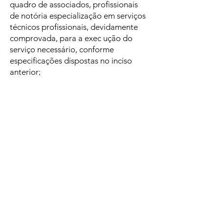
quadro de associados, profissionais
de notória especialização
em serviços
técnicos profissionais, devidamente
comprovada, para a exec ução do
serviço necessário, conforme
especificações dispostas no inciso
anterior;
Nos casos de emergência, quando
caracterizada a urgência de atendime
nto de situação que possa ocasionar
prejuízos ao Termo de Parceria ou
comprometer a segurança de
pessoas, serviços ou equipamentos,
desde que não resulte da falta de
planejamento;
Em operação envolvendo empresas
públicas, empresas privadas na área
de tecnologia, entidades sem
lucrativos na área de pesquisa
científica e tecnológica, organizações